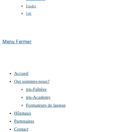
Etudes
Job
Menu
Fermer
Accueil
Qui sommes-nous?
iris-Faîtière
iris-Academy
Formateurs de langue
Hôpitaux
Partenaires
Contact